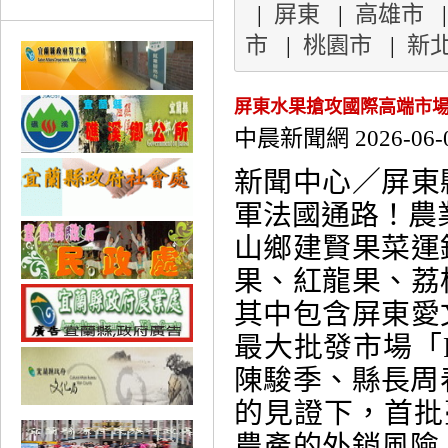
|
屏東
|
高雄市
市
|
桃園市
|
新
屏東水果搶攻國際高端市場
中晨新聞網 2026-06-
新聞中心／屏東
軍法國通路！農業
山鄉建賢果菜運
果、紅龍果、荔
其中包含屏東愛
最大批發市場「R
陳駿季、縣長周
的見證下，首批
農產的外銷風險