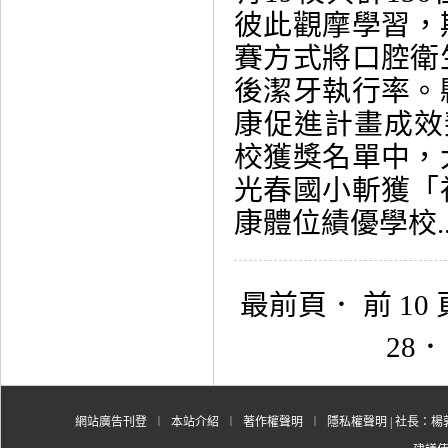
彼此觀摩學習，
賽方式將口腔衛
後潔牙執行率。
康促進計畫成效
校獲獎名單中，
光春國小斬獲「
康體位績優學校...
最前頁
．
前 10
28
網站廣告刊登
︱
本站介紹
︱
著作權聲明
︱
隱私權聲明
| 社長：楊郭