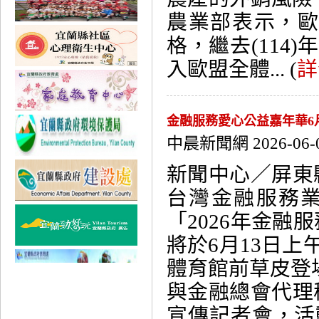
農業部表示，
格，繼去(114
入歐盟全體... (
詳
金融服務愛心公益嘉年華6月1
中晨新聞網 2026-06-
新聞中心／屏東
台灣金融服務
「2026年金融
將於6月13日上
體育館前草皮登場
與金融總會代理
宣傳記者會，活