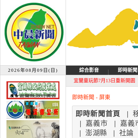
綜合影音
即時新聞
2026年08月09日(日)
大同音樂祭延期至8月9日禮
宜蘭童玩節7月13日重新開園
即時新聞 - 屏東
即時新聞首頁
|
|
嘉義市
|
嘉義
|
澎湖縣
|
社論