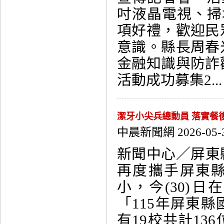
吋液晶電視、掃
項好禮，歡迎民
意識。縣長周春
金融知識與防詐
活動成功募集2... 
潔牙小尖兵總動員 落實餐
中晨新聞網 2026-05-
新聞中心／屏東
再度攜手屏東
小，今(30)
「115年屏東
有19校共計13