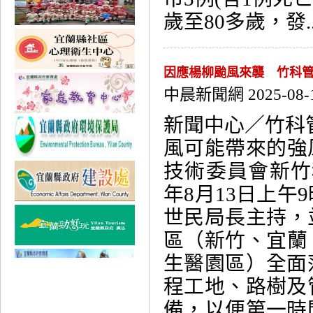
歲至80多歲，發...
因應楊柳颱風來襲 竹科
中晨新聞網 2025-08-
新聞中心／竹科
風可能帶來的強
技術委員會新竹
年8月13日上午
世民局長主持，
區（新竹、宜蘭
生醫園區）全面
程工地、路樹及
備，以便第一時