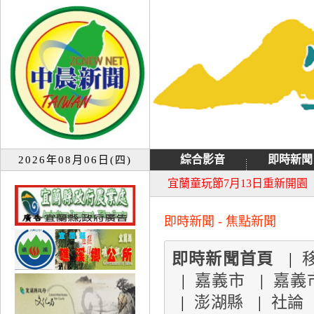
綜合影音
即時新聞
2026年08月06日(四)
大同音樂祭延期至8月9日禮
宜蘭童玩節7月13日重新開園
即時新聞 - 焦點新聞
即時新聞首頁
|
|
嘉義市
|
嘉義
|
澎湖縣
|
社論