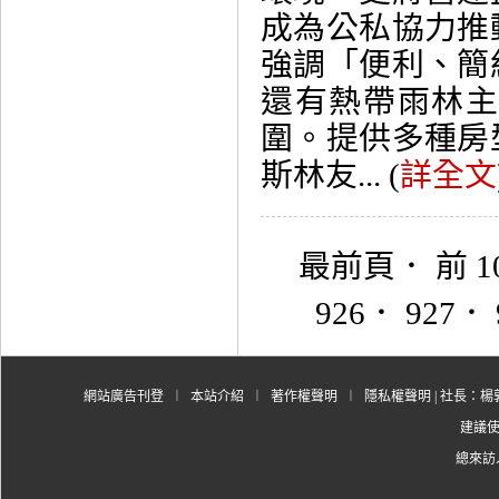
成為公私協力推
強調「便利、簡
還有熱帶雨林
圍。提供多種房
斯林友... (
詳全文
最前頁
．
前 1
926
．
927
．
網站廣告刊登
︱
本站介紹
︱
著作權聲明
︱
隱私權聲明
| 社長：楊郭
建議使用
總來訪人數