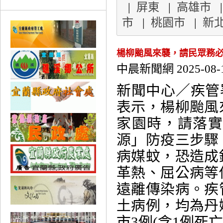
|
屏東
|
高雄市
市
|
桃園市
|
新
楊柳颱風來襲，請民眾務必
中晨新聞網 2025-08-
新聞中心／疾管署
表示，楊柳颱風
家園時，請落
源」防疫三步驟
病媒蚊，恐造成
革熱、屈公病等
遠離傳染病。疾管
土病例，均為丹
市3例(含1例死