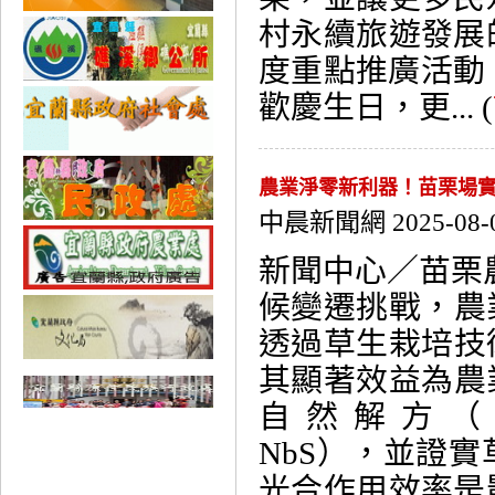
村永續旅遊發展
度重點推廣活動
歡慶生日，更... (
農業淨零新利器！苗栗場
中晨新聞網 2025-08-
新聞中心／苗栗
候變遷挑戰，農
透過草生栽培技
其顯著效益為農
自然解方（Nature
NbS），並證
光合作用效率是