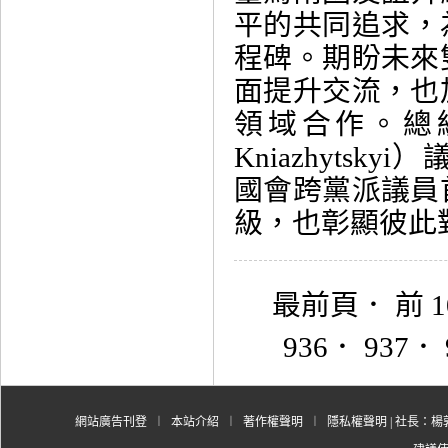
平的共同追求，
程碑。期盼未來
面提升交流，也
領域合作。總統
Kniazhyts
國會跨黨派議員
級，也彰顯彼此對追.
最前頁
．
前 
936
．
937
．
網站廣告刊登
︱
本站介紹
︱
著作權聲明
︱
隱私權聲明
| 社長：楊郭