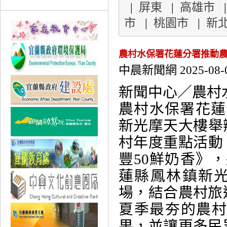
|
屏東
|
高雄市
市
|
桃園市
|
新
農村水保署花蓮分署推動農村
中晨新聞網 2025-08-
新聞中心／農
農村水保署花蓮
新光摩天大樓舉
村年度重點活動
豐50鮮奶香》，
蓮縣鳳林鎮新
場，結合農村旅
夏季最夯的農
果，並讓更多民