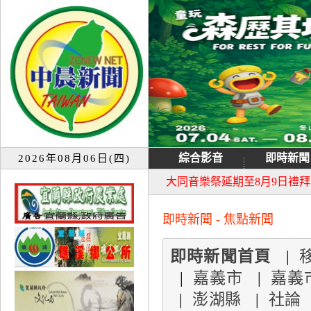
綜合影音
即時新聞
2026年08月06日(四)
宜蘭童玩節7月13日重新開園
大同音樂祭延期至8月9日禮
即時新聞 - 焦點新聞
即時新聞首頁
|
|
嘉義市
|
嘉義
|
澎湖縣
|
社論