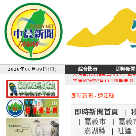
綜合影音
即時新聞
2026年08月09日(日)
大同音樂祭延期至8月9日禮
宜蘭童玩節7月13日重新開園
即時新聞 - 連江縣
即時新聞首頁
|
|
嘉義市
|
嘉義
|
澎湖縣
|
社論