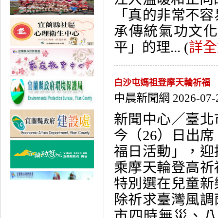
「真的非常不容
承傳統氣功文
平」的理... (
詳全
白沙屯媽祖登摩天輪祈福
中晨新聞網 2026-07-
新聞中心／臺北
今（26）日出
福日活動」，迎
乘摩天輪登高祈
特別選在兒童新
除祈求臺灣風調
市四時無災、