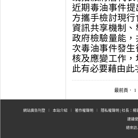
近期毒油事件提
方攜手檢討現行
資訊共享機制、
政府檢驗量能，
次毒油事件發生
核及應變工作，
此有必要藉由此次..
最前頁
．
1
網站廣告刊登
︱
本站介紹
︱
著作權聲明
︱
隱私權聲明
| 社長：楊郭
建議使用
總來訪人數