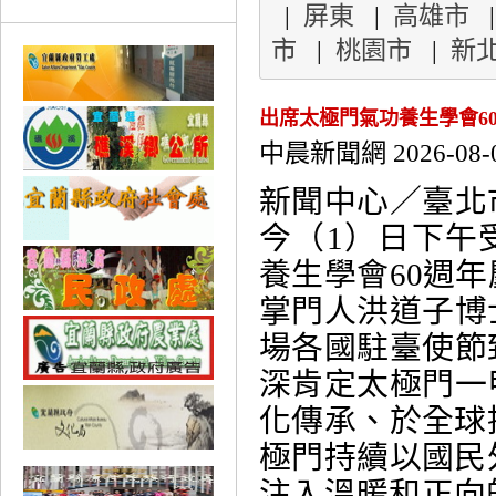
|
屏東
|
高雄市
市
|
桃園市
|
新
出席太極門氣功養生學會6
中晨新聞網 2026-08-
新聞中心／臺北
今（1）日下午
養生學會60週
掌門人洪道子博
場各國駐臺使節
深肯定太極門一
化傳承、於全球
極門持續以國民
注入溫暖和正向