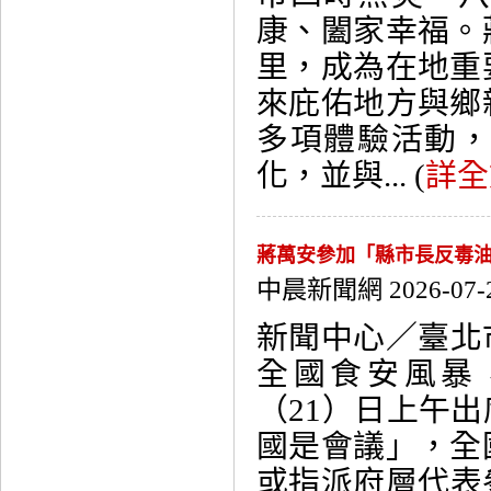
康、闔家幸福。
里，成為在地重
來庇佑地方與鄉
多項體驗活動
化，並與... (
詳全
蔣萬安參加「縣市長反毒油
中晨新聞網 2026-07-
新聞中心／臺北
全國食安風暴
（21）日上午
國是會議」，全
或指派府層代表