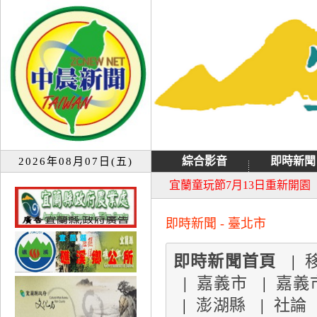
綜合影音
即時新聞
2026年08月07日(五)
大同音樂祭延期至8月9日禮
宜蘭童玩節7月13日重新開園
即時新聞 - 臺北市
即時新聞首頁
|
|
嘉義市
|
嘉義
|
澎湖縣
|
社論