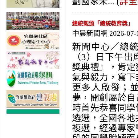
劃國家未... (
詳全
總統親頒「總統教育獎」 
中晨新聞網 2026-07-
新聞中心／總
（3）日下午出席
獎典禮」，肯定
氣與毅力，寫下
更多人啟發；
夢，開創屬於自
時首先恭喜同學
遴選，全國各地共
複選，經過專家