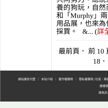
養的狗玩，自然
和「Murphy
用品展，也來為
採買。 &... (
詳
最前頁
．
前 10
18
網站廣告刊登
︱
本站介紹
︱
著作權聲明
︱
隱私權聲明
| 社長：楊郭
建議使用
總來訪人數