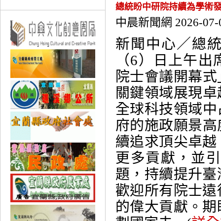
總統盼中研院持續為學術發
中晨新聞網 2026-07-
新聞中心／總
（6）日上午出
院士會議開幕式
關鍵領域展現卓
全球科技領域中
府的施政願景高
續追求頂尖卓越
更多貢獻，並
題，持續提升臺
歡迎所有院士遠
的偉大貢獻。期