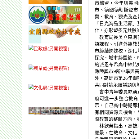
市締盟，今年與美國
市、德國德勒斯登市
貿、教育、觀光及產
「日光海島生活節」
化，亦形塑多元共融
教育局長吳立森則就
語課程、引進外籍教
市締結姊妹校，深化
探究。城市締盟後，
約派恩布希高中締結
縣陸奧市9所中學與
外，高雄市第26年舉
共同討論永續議題與
會中青年委員亦踴躍
府可進一步整合教育
示，自己高中時期即
有相同資源與機會，
際教育的整體方向，
林欽榮指出，高雄將
願景，在教育、文化