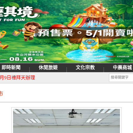
即時新聞
休閒旅遊
文化宗教
中晨商城
日重新開園
月9日禮拜天辦理
市