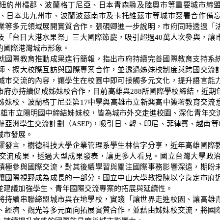
紐約州橘郡、波蘭格丁尼亞、日本青森縣及陸奧市等重要城市締
、日本北九州市、波蘭波茲南市及卡托維茲市等城市簽署合作備
業等多元領域展開實質合作。張硯卿進一步說明，市府同時透過「
及「台日大港水果祭」三大國際節慶，吸引超過40萬人次參與，讓
的國際港灣城市形象。
國際教育推動成果進行簡報，指出市府持續完善國際教育支持系
師、擴大校際互訪與國際專案合作，並透過姊妹校制度與跨國交流
城市交流的內容，讓學生在校園中即可接觸多元文化，提升語言能
市府亦持續促成姊妹校合作，目前高雄與288所國際學校締結，近期
姊妹校、波蘭格丁尼亞第17中學與高雄市立新興高中簽署教育交流
高雄市立陽明國中締結姊妹校，皆為城市外交走進校園、深化青年交
辦亞洲學生交流計劃（ASEP)，吸引日、韓、印尼、菲律賓、越南等8
城市發展。
發言，樹德科技大學企業管理系學生林信字分享，近年高雄國際
交流成果，透過大型成果發表，讓更多人看見。國立台灣大學政
積極參與國際交流，對其後續學習與關注國際事務影響深遠，期盼
讓國際視野成為成長的一部分。國立中山大學教授陳以亨肯定市府
並建議加強學生、青年國際交流專案的拓展與延續性。
持續串聯締盟城市與在地學校，實踐「讓世界走進校園、讓高雄
、經濟、觀光等多元面向拓展實質合作，並藉由姊妹校交流，將國