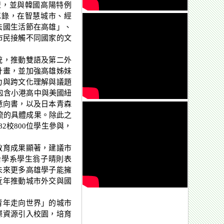
盟，並與韓國高陽特例
忘錄，在智慧城市、經
法國生活節在高雄」、
市民接觸不同國家的文
統，推動雙語及第二外
計畫，並加強高雄姊妹
力與跨文化理解與議題
包含小港高中與美國紐
意向書，以及日本青森
流的具體成果。除此之
2校800位學生參與，
教育成果顯著，建議市
治學系學生翁子晴則表
未來更多高雄學子能擁
近年推動城市外交與國
青年走向世界」的城市
際資源引入校園，培育