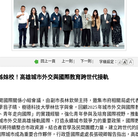
回上一頁
上一則
|
下一則
|
字級設定：
88姊妹校！高雄城市外交與國際教育跨世代接軌
開國際關係小組會議，由副市長林欽榮主持，邀集市府相關局處代
學翁子晴、樹德科技大學林信字與會，回顧2025年城市外交與國際
、青年走向國際」的實踐經驗，強化青年參與及培育國際視野，推
城市外交是高雄接軌國際、打造永續城市競爭力的重要政策，國際
來將持續整合市政資源，結合產官學及民間團體力量，建立跨世代的
座國際城市成為重要合作夥伴，行政暨國際處處長張硯卿報告指出，高雄