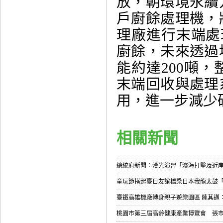
放，朝環境永續
戶廚餘處理機，
理廠進行末端處
廚餘，未來透過
能約達200噸
末端回收與處理
用，進一步減少
相關新聞
總統府新聞：漢光演習「濱海打擊及近岸
童玩節搭起臺日友誼橋梁日本我龍太鼓
臺鐵高雄機廠轉身親子遊樂園區 陳其邁：
桃園市第三屆高齡健康產業博覽會 張