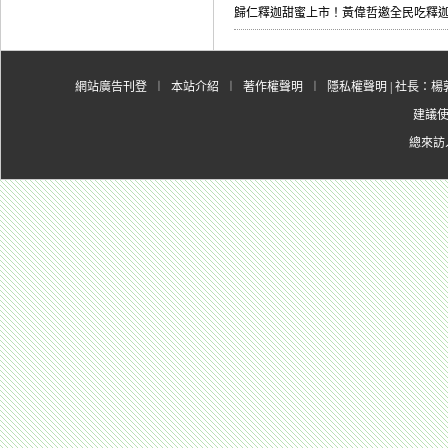
歸仁釋迦甜蜜上市！黃偉哲邀全民吃釋
網站廣告刊登
︱
本站介紹
︱
著作權聲明
︱
隱私權聲明
| 社長：楊郭
建議使用
總來訪人數