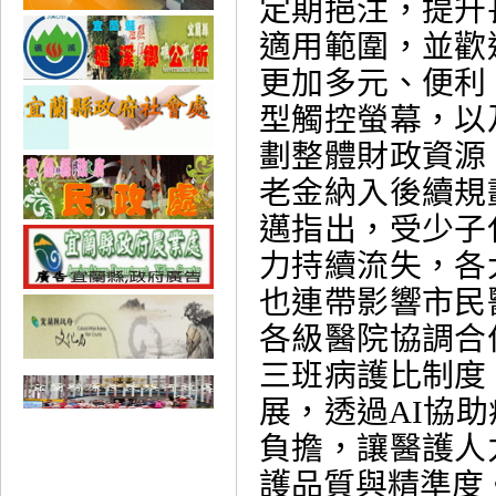
定期挹注，提升
適用範圍，並歡
更加多元、便利
型觸控螢幕，以
劃整體財政資源
老金納入後續規
邁指出，受少子
力持續流失，各
也連帶影響市民
各級醫院協調合
三班病護比制度
展，透過AI協
負擔，讓醫護人
護品質與精準度