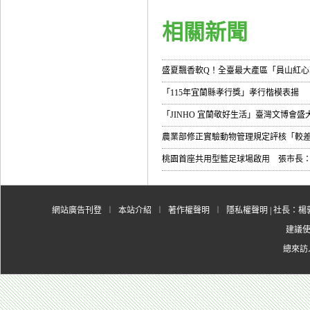
相關新聞
盛夏飄香軟Q！全臺最大產區「員山紅心芭
「115年宜蘭縣孝行獎」孝行楷模表揚
「JINHO 宜蘭敬好生活」臺灣文博會
農業部修正實驗動物管理規定評核「較
桃園首座共用型籃足球場啟用 張市長
網站廣告刊登
︱
本站介紹
︱
著作權聲明
︱
隱私權聲明
| 社長：楊郭
建議使用
總來訪人數