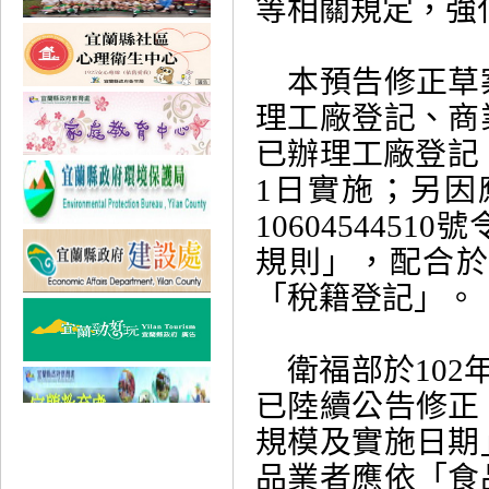
等相關規定，強
本預告修正草
理工廠登記、商
已辦理工廠登記
1日實施；另因
10604544
規則」，配合
「稅籍登記」。
衛福部於102
已陸續公告修正
規模及實施日期
品業者應依「食