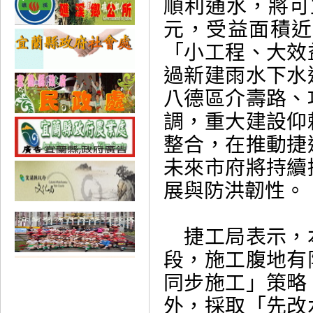
順利通水，將可
元，受益面積近
「小工程、大效
過新建雨水下水
八德區介壽路、
調，重大建設仰
整合，在推動捷
未來市府將持續
展與防洪韌性。
捷工局表示，
段，施工腹地有
同步施工」策略
外，採取「先改