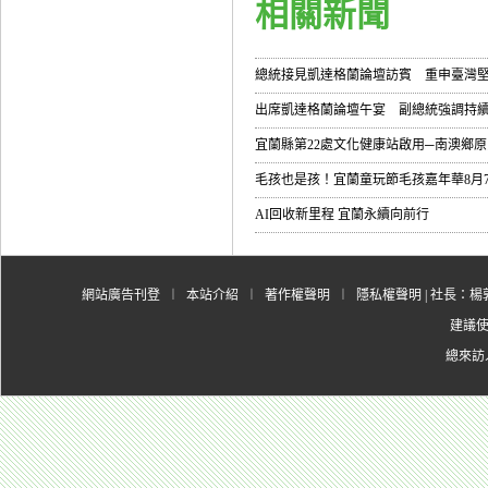
相關新聞
總統接見凱達格蘭論壇訪賓 重申臺灣堅
出席凱達格蘭論壇午宴 副總統強調持續
宜蘭縣第22處文化健康站啟用─南澳鄉
毛孩也是孩！宜蘭童玩節毛孩嘉年華8月
AI回收新里程 宜蘭永續向前行
網站廣告刊登
︱
本站介紹
︱
著作權聲明
︱
隱私權聲明
| 社長：楊郭
建議使用
總來訪人數