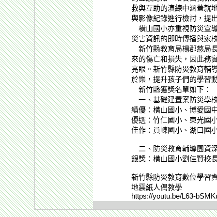
救與互助的演練中涵蓋就
與影像紀錄進行檢討，提
橫山國小亦重視防災宣導
災害資訊的即時傳播與家
新竹縣教育局楊郡慈局長
來的傷亡和損失，因此務
亮眼。新竹縣防災教育輔
於樂，提升孩子們的學習
新竹縣獲獎名單如下：
一、基礎建置案防災學
績優：橫山國小、博愛國
優選：竹仁國小、東光國
佳作：員崠國小、湖口國
二、防災教育輔導團資深
銀獎：橫山國小劉佳賢校
新竹縣防災教育數位學習
地震紙人偶教學
https://youtu.be/L63-bSM