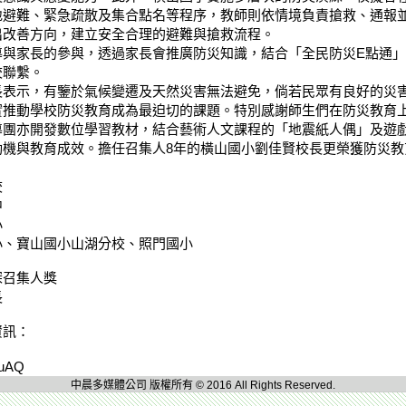
地避難、緊急疏散及集合點名等程序，教師則依情境負責搶救、通報
出改善方向，建立安全合理的避難與搶救流程。
與家長的參與，透過家長會推廣防災知識，結合「全民防災E點通」
校聯繫。
表示，有鑒於氣候變遷及天然災害無法避免，倘若民眾有良好的災
實推動學校防災教育成為最迫切的課題。特別感謝師生們在防災教育
導團亦開發數位學習教材，結合藝術人文課程的「地震紙人偶」及遊
動機與教育成效。擔任召集人8年的橫山國小劉佳賢校長更榮獲防災教
校
中
小
小、寶山國小山湖分校、照門國小
召集人獎
長
資訊：
KuAQ
中晨多媒體公司 版權所有 © 2016 All Rights Reserved.