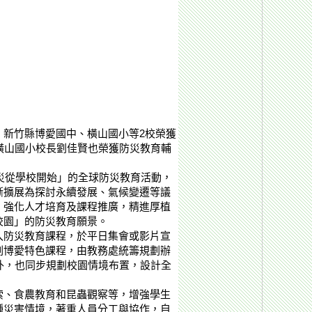
新竹縣博愛國中、橫山國小等2校榮獲
橫山國小校長劉佳賢也榮獲防災教育輔
災從學校開始」的全球防災教育活動，
漸擴展為探討永續發展、氣候變遷等議
、強化人才培育及課程推廣，精進厚植
校園」的防災教育願景。
入防災教育課程，於平日集會或影片宣
劃博愛特色課程，由教務處統籌規劃辦
此外，也同步規劃校園情境布置，設計全
索、食農教育和昆蟲觀察等，增強學生
種災害情境，著重人員分工與協作，自