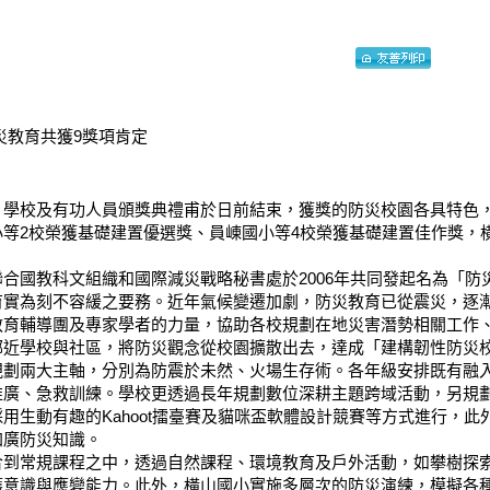
災教育共獲9獎項肯定
學校及有功人員頒獎典禮甫於日前結束，獲獎的防災校園各具特色，
小等2校榮獲基礎建置優選獎、員崠國小等4校榮獲基礎建置佳作獎，
。
合國教科文組織和國際減災戰略秘書處於2006年共同發起名為「防
育實為刻不容緩之要務。近年氣候變遷加劇，防災教育已從震災，逐
教育輔導團及專家學者的力量，協助各校規劃在地災害潛勢相關工作
鄰近學校與社區，將防災觀念從校園擴散出去，達成「建構韌性防災
劃兩大主軸，分別為防震於未然、火場生存術。各年級安排既有融
推廣、急救訓練。學校更透過長年規劃數位深耕主題跨域活動，另規
用生動有趣的Kahoot擂臺賽及貓咪盃軟體設計競賽等方式進行，
加廣防災知識。
到常規課程之中，透過自然課程、環境教育及戶外活動，如攀樹探
護意識與應變能力。此外，橫山國小實施多層次的防災演練，模擬各