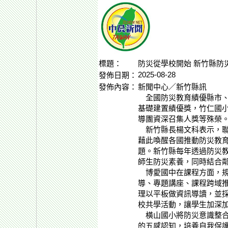
標題：
防災從學校開始 新竹縣防
2025-08-28
發佈日期：
發佈內容：
新聞中心／新竹縣訊
全國防災教育績優縣市、
基礎建置績優獎，竹仁國
導團資深召集人獎等殊榮
新竹縣長楊文科表示，聯
藉此喚醒各國推動防災教
題。新竹縣每年透過防災
師生防災素養，同時結合
博愛國中在課程方面，規
導、專題講座、課程跨域
理以平板做資訊導讀，並採
校共學活動，讓學生加深
橫山國小將防災意識整合
的五感認知，培養自我保