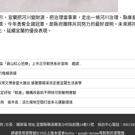
，宜蘭把河川變財源、把治理當事業，走出一條河川治理、縣庫
獎、今年勇奪全國冠軍，是縣府團隊共同努力的最好證明。未來將
化，延續宜蘭的優良表現。
區「員山紅心芭樂」上市正宗軟熟系好滋味 邀請...
行楷模表揚
」臺灣文博會盛大展出 循著蘭陽溪流走進宜蘭生活美學
規定評核「較差」機構改善前不得核可新動物實驗
啟用 張市長：活化場地空間打造多元運動環境
明
| 社長：楊郭福 地址:宜蘭縣礁溪鄉吳沙村站前路14巷11號 採訪中心電話：0961509395 中晨多
建議使用瀏覽器IE10以上版本或者firefox、google chrome等較新的瀏覽器