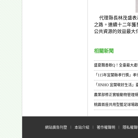
代理縣長林茂盛表示
之路。連續十二年獲
公共資源的效益最大
相關新聞
盛夏飄香軟Q！全臺最大產
「115年宜蘭縣孝行獎」孝
「JINHO 宜蘭敬好生活
農業部修正實驗動物管理
桃園首座共用型籃足球場
網站廣告刊登
︱
本站介紹
︱
著作權聲明
︱
隱私權聲