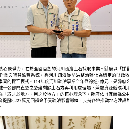
心競爭力，在於全國首創的河川疏濬土石採取事業。縣府以「採
作業與智慧監管系統，將河川疏濬從防洪整治轉化為穩定的財政
學習的標竿模式。114年度河川疏濬事業全年盈餘逾4億元，是縣府
唯一公部門直營之營建剩餘土石方再利用處理場，兼顧資源循環利
在「取之於地方、用之於地方」的核心理念下，縣府依《宜蘭縣公
度提撥8,227萬元回饋金予受疏濬影響鄉鎮，支持各地推動地方建設
。