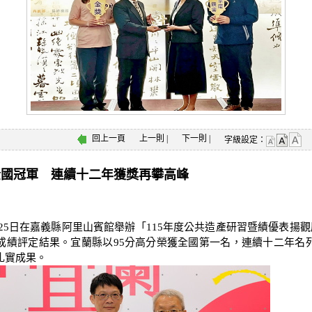
回上一頁
上一則
|
下一則
|
字級設定：
全國冠軍 連續十二年獲獎再攀高峰
縣訊
25日在嘉義縣阿里山賓館舉辦「115年度公共造產研習暨績優表揚觀
成績評定結果。宜蘭縣以95分高分榮獲全國第一名，連續十二年名
扎實成果。