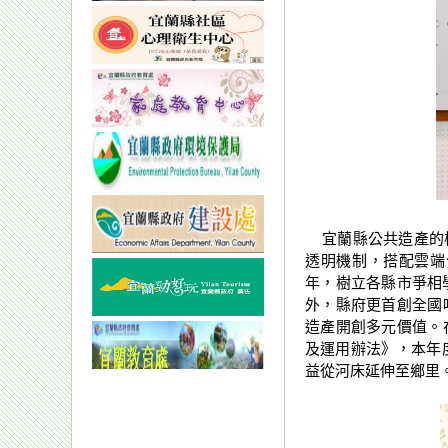
宜蘭縣公共造產的核
透明機制，搭配雲端
年，樹立各縣市爭相
外，縣府更首創全國
造產開創多元價值。
及運用辦法》，本年
益從河床延伸至鄉里