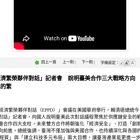
回上一頁
上一則
|
下一則
|
字級設定：
經濟繁榮夥伴對話」記者會 說明臺美合作三大戰略方向
代的繁
濟繁榮夥伴對話（EPPD）」會議在美國華府舉行，賴清德總統今
對話」記者會，向國人說明臺美此次對話議程聚焦於供應鏈安全的
邊合作四大支柱，未來雙方合作將朝強化「經濟安全」、打造「創
向前進。總統強調，臺灣不僅加強與美國合作，也持續深化與各國
經貿」與「建立科技多元布局」兩大目標，讓臺灣產業能更進一