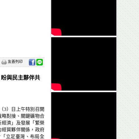
友善列印
 盼與民主夥伴共
（3）日上午特別召開
戰略對接、關鍵礦物合
新經濟」及發展「繁榮
的經貿夥伴關係，政府
步「立足臺灣、布局全