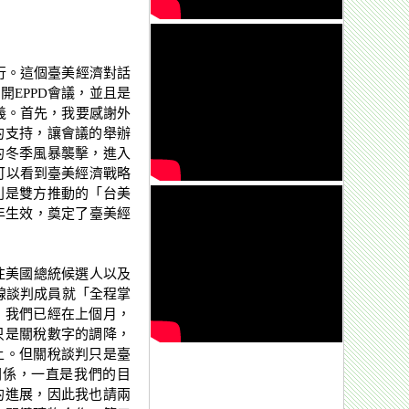
行。這個臺美經濟對話
EPPD會議，並且是
意義。首先，我要感謝外
的支持，讓會議的舉辦
的冬季風暴襲擊，進入
可以看到臺美經濟戰略
別是雙方推動的「台美
年生效，奠定了臺美經
注美國總統候選人以及
線談判成員就「全程掌
，我們已經在上個月，
只是關稅數字的調降，
上。但關稅談判只是臺
關係，一直是我們的目
議的進展，因此我也請兩