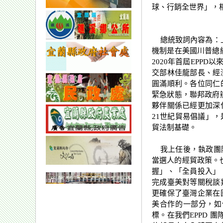
球、行銷全世界」，
總統致詞內容為：上
機制是在美國川普總
2020年首屆EPP
交部林佳龍部長、經
圓滿順利。各位同仁
緊急狀態，聯邦政府
夥伴關係已經更加深
21世紀貿易倡議」
貿法制基礎。
我上任後，執政團隊
當選人的經貿政策。
握」、「全員投入」
完成臺美對等關稅談
更確保了臺灣企業在
美合作的一部分，如
標。在我們EPPD 