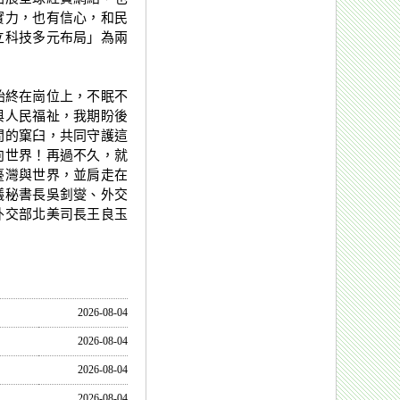
實力，也有信心，和民
立科技多元布局」為兩
始終在崗位上，不眠不
與人民福祉，我期盼後
間的窠臼，共同守護這
向世界！再過不久，就
臺灣與世界，並肩走在
議秘書長吳釗燮、外交
外交部北美司長王良玉
2026-08-04
2026-08-04
2026-08-04
2026-08-04