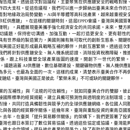
報告成果。透過這次對話議程，主要聚焦在供應鏈安全的戰略對接
作四大支柱。從這些議程，我們可以進一步歸納出臺美未來合作的
面對地緣政治局勢變動，AI與半導體等高科技產業，越來越重視安
非紅供應鏈」。在這樣的關鍵時刻，這屆EPPD會議，臺灣與美國簽
聲明」，具體展現臺美攜手強化經濟安全的共同承諾。未來，雙方
切議題，保持密切溝通、加強互動，一起打造更安全、更有韌性
具有世界級的製造實力，美國則擁有無可取代的創新生態系、關鍵
與美國正好能形成最具戰略互補的夥伴，共創互惠繁榮。透過這次
我們將針對供應鏈安全、無人機系統認證、消除投資稅務障礙，推
關係，跟上科技重塑全球產業版圖的速度，開創下一世代的繁榮。
議，議題涵蓋 AI供應鏈、數位基礎建設、關鍵礦物供應、無人機供
為多元、也最為全面的一次。這樣的成果，清楚表示臺美合作不再
度鏈結。臺灣與美國正是彼此「繁榮未來」不可或缺的關鍵夥伴。
的互補性」與「法規的可信賴性」，就如同臺美合作的雙腳，彼
接國際標準的經貿規範，建立具備可預測性與透明度的法制環境；
對接，共同打造具備韌性與競爭力的全球供應鏈網絡。各位國人同
化與各國的經貿夥伴關係。這幾年來，臺灣與重點投資的東南亞國
。去年，在臺英「提升貿易夥伴關係」的架構下，我們更簽署了投
臺灣也跟日本簽訂了數位貿易協議。透過這些協定或協議，臺灣能
、擴大合作領域、提升彼此產業的競爭力，除了有助於臺灣的產業