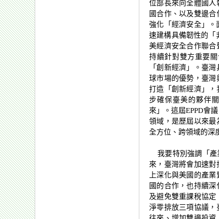
位部長來向全體國人
國合作、以及雙邊合
強化「經濟安全」。
速建構具備韌性的「
美經濟安全合作聯合
持續針對雙方重要關
「創新經濟」。臺灣
球市場的優勢，臺灣
打造「創新經濟」，
步確保臺美的夥伴
來」。這屆EPPD會
領域，是歷屆以來最
全方位、跨領域的深
我要特別強調「產業
來，臺灣將會加速對
上深化與美國的產業
國的合作，也持續深
及避免雙重課稅協定
淨零排放三項協議，
往來、增加雙邊投資