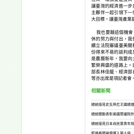
讓臺灣的經濟進一步
主夥伴一起引領下一
大目標，讓臺灣產業
我也要藉這個機會，
休的努力與付出，我
續立法院審議臺美關
份得來不易的談判成
是農曆新年，我要向
繁榮興盛的道路上。
部長林佳龍、經濟部
等亦出席是項記者會。
相關新聞
總統接見史瓦帝尼王國總理
總統贈勳表彰美國眾議院外
總統接見日本自民黨青年局
凱達格蘭論壇邁入第十屆 