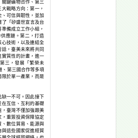
、關鍵礦物合作、第三
三大戰略方向：第一，
全、可信與韌性，並加
署了「矽盛世宣言及台
將準備成立工作小組，
的供應鏈。第二，打造
核心技術，以及連結全
對話，臺美未來將共同
進實質性的計畫，進一
第三，發展「繁榮未
應鏈、第三國合作等多項
侷限於單一產業，而是
此缺一不可。因此接下
並在互信、互利的基礎
胞，臺灣不僅加強跟美
家，重簽投資保障協定
資、數位貿易、能源與
夠與這些國家促進經貿
拓展全球經貿網絡，也