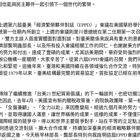
相信能與民主夥伴一起引領下一個世代的繁榮。
週第六屆臺美「經濟繁榮夥伴對話（EPPD）」會議在美國華府舉
統第一任期內所創立，上週的會議則是川普總統在第二任期第一次召開
D以來，雙方主談人首度實體面對面對談，對臺美關係來說具有重大的
濟部龔明鑫部長，以及所有投入會議相關工作的同仁，也謝謝美方
的努力和付出，達成了豐碩的成果，尤其訪美期間，華府受到強烈
辦公機構一度關閉，大家辛苦了。從第六屆EPPD會議的召開，我們
化和緊密。這幾年來，臺灣和美國持續在各領域強化合作交流，特
，是從1979年以來，臺美結構最完整的貿易協定，首批協定已經在前
除了繼續推進「台美21世紀貿易倡議」的下一輪談判，也密切關
也因此，去年4月，美國宣布新的關稅政策後，府院執政團隊、第一
、「全盤兼顧」、「全力以赴」來因應變局。經過九個月來的努力
判，並取得讓國人滿意，讓世界稱羨的成果。這樣的成果，不僅僅
國際經貿的競爭中，得以和世界主要競爭對手，站在平等的立足點
何透過交流對話、擴大合作成果，持續加深臺美的經濟戰略夥伴
團隊返國之後，今天稍早林部長、龔部長特別向我說明這屆EPPD會