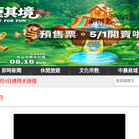
即時新聞
休閒旅遊
文化宗教
中晨商城
日重新開園
月9日禮拜天辦理
府