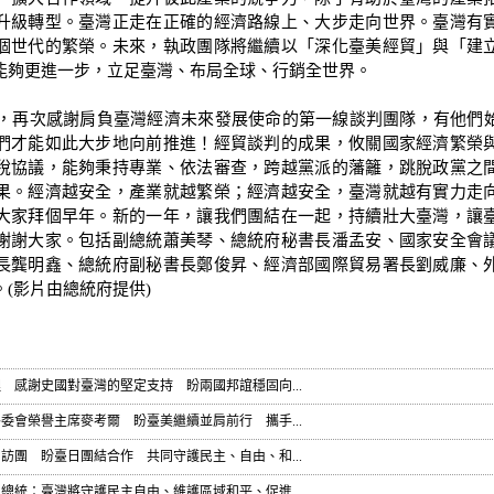
升級轉型。臺灣正走在正確的經濟路線上、大步走向世界。臺灣有
個世代的繁榮。未來，執政團隊將繼續以「深化臺美經貿」與「建
能夠更進一步，立足臺灣、布局全球、行銷全世界。
再次感謝肩負臺灣經濟未來發展使命的第一線談判團隊，有他們
們才能如此大步地向前推進！經貿談判的成果，攸關國家經濟繁榮
稅協議，能夠秉持專業、依法審查，跨越黨派的藩籬，跳脫政黨之
果。經濟越安全，產業就越繁榮；經濟越安全，臺灣就越有實力走
大家拜個早年。新的一年，讓我們團結在一起，持續壯大臺灣，讓
謝謝大家。包括副總統蕭美琴、總統府秘書長潘孟安、國家安全會
長龔明鑫、總統府副秘書長鄭俊昇、經濟部國際貿易署長劉威廉、
(影片由總統府提供)
 感謝史國對臺灣的堅定支持 盼兩國邦誼穩固向...
委會榮譽主席麥考爾 盼臺美繼續並肩前行 攜手...
訪團 盼臺日團結合作 共同守護民主、自由、和...
總統：臺灣將守護民主自由、維護區域和平、促進...