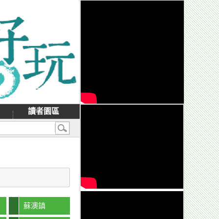
讀者園區
蘇澳鎮