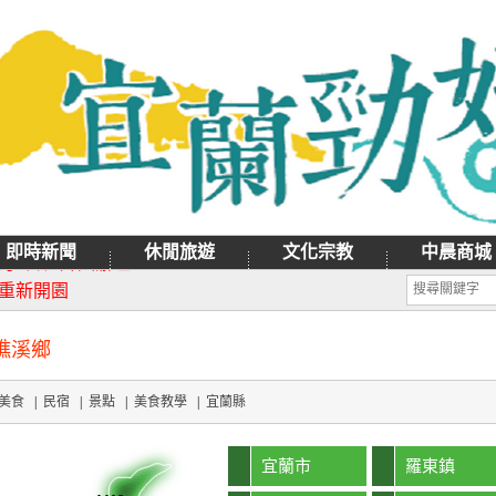
即時新聞
休閒旅遊
文化宗教
中晨商城
月9日禮拜天辦理
日重新開園
 礁溪鄉
美食
|
民宿
|
景點
|
美食教學
|
宜蘭縣
宜蘭市
羅東鎮