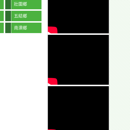
壯圍鄉
五結鄉
南澳鄉