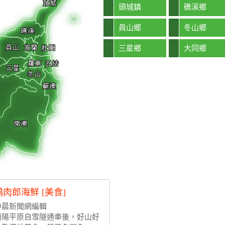
頭城鎮
礁溪鄉
員山鄉
冬山鄉
三星鄉
大同鄉
鵝肉郎海鮮 [美食]
中晨新聞網編輯
蘭陽平原自雪隧通車後，好山好