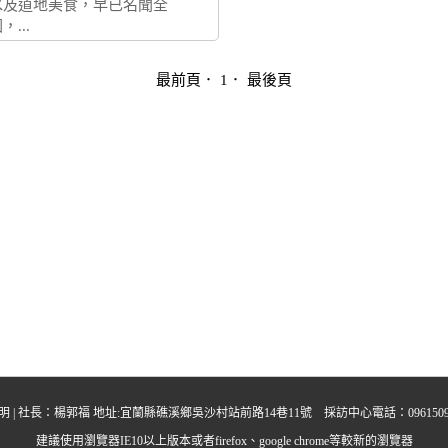
水及道地美食，早已名聞全
，...
最前頁
． 1．
最後頁
明
| 社長：楊郭福 地址:宜蘭縣礁溪鄉吳沙村站前路14巷11號 採訪中心電話：0961509395 中晨多
建議使用瀏覽器IE10以上版本或者firefox、google chrome等較新的瀏覽器