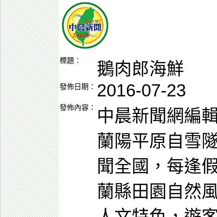
標題：
鵝肉郎海鮮
2016-07-23
發佈日期：
發佈內容：
中晨新聞網編
蘭陽平原自雪
聞全國，每逢
蘭縣田園自然