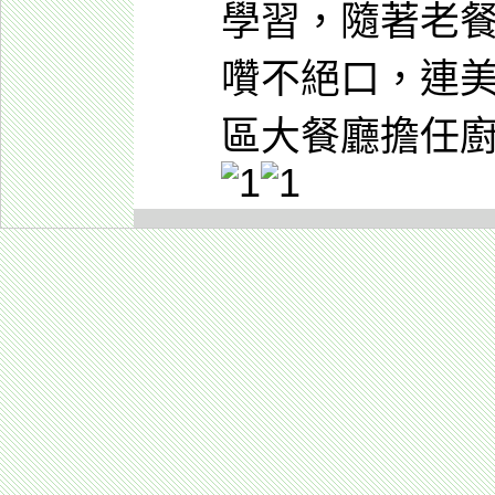
學習，隨著老
囋不絕口，連
區大餐廳擔任