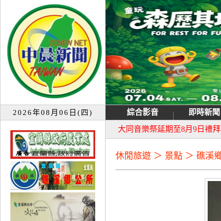
綜合影音
即時新聞
2026年08月06日(四)
宜蘭童玩節7月13日重新開園
大同音樂祭延期至8月9日禮
休閒旅遊 ＞ 景點 ＞ 礁溪