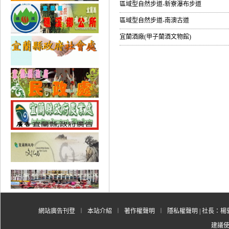
區域型自然步道-新寮瀑布步道
區域型自然步道-南澳古道
宜蘭酒廠(甲子蘭酒文物館)
網站廣告刊登
︱
本站介紹
︱
著作權聲明
︱
隱私權聲明
| 社長：楊郭
建議使用