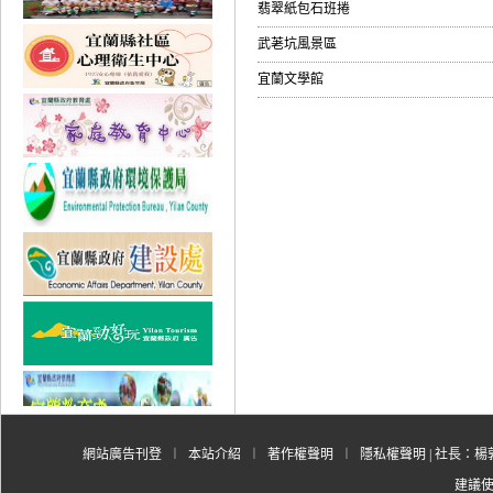
翡翠紙包石班捲
武荖坑風景區
宜蘭文學館
網站廣告刊登
︱
本站介紹
︱
著作權聲明
︱
隱私權聲明
| 社長：楊郭
建議使用