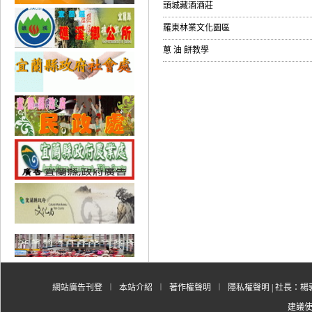
頭城藏酒酒莊
羅東林業文化園區
蔥 油 餅教學
網站廣告刊登
︱
本站介紹
︱
著作權聲明
︱
隱私權聲明
| 社長：楊郭
建議使用