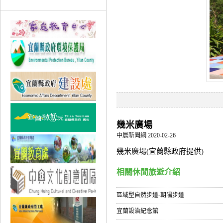
幾米廣場
中晨新聞網 2020-02-26
幾米廣場(宜蘭縣政府提供)
相關休閒旅遊介紹
區域型自然步道-朝陽步道
宜蘭設治紀念館