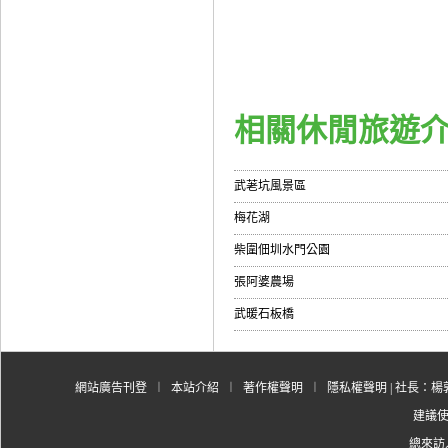
美食
相關休閒旅遊
武荖坑風景區
梅花湖
柴圍佃圳水門公園
張阿婆農場
武暖石板橋
網站廣告刊登
︱
本站介紹
︱
著作權聲明
︱
隱私權聲明
| 社長：楊郭
建議使用
總來訪人數