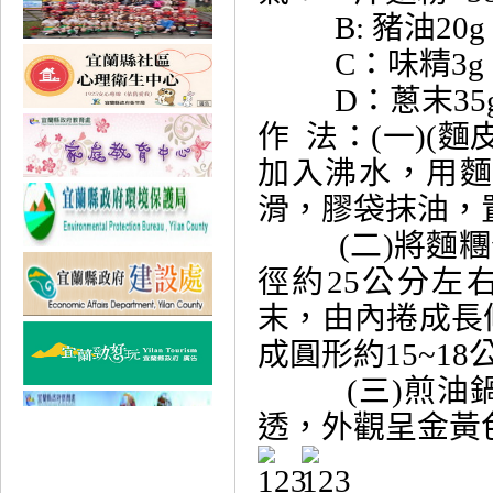
B: 豬油20g
C：味精3g，鹽
D：蔥末35
作 法：(一)(
加入沸水，用
滑，膠袋抹油，
(二)將麵糰分成
徑約25公分左
末，由內捲成長
成圓形約15~1
(三)煎油鍋
透，外觀呈金黃