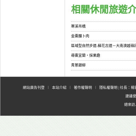
相關休閒旅遊
寒溪吊橋
金棗釀卜肉
區域型自然步道-蘇花古道－大南澳越嶺
尋棗宜蘭‧採果趣
青蔥銀柳
網站廣告刊登
︱
本站介紹
︱
著作權聲明
︱
隱私權聲明
| 社長：楊郭
建議使用
總來訪人數