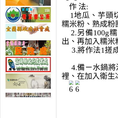
作 法:
1地瓜、芋頭
糯米粉、熟
2.另備100
出、再加入糯
3.將作法1
4.備ㄧ水鍋將
裡、在加入衛