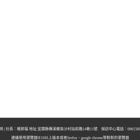
明
| 社長：楊郭福 地址:宜蘭縣礁溪鄉吳沙村站前路14巷11號 採訪中心電話：0961509395 中晨多
建議使用瀏覽器IE10以上版本或者firefox、google chrome等較新的瀏覽器