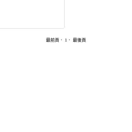
最前頁
． 1．
最後頁