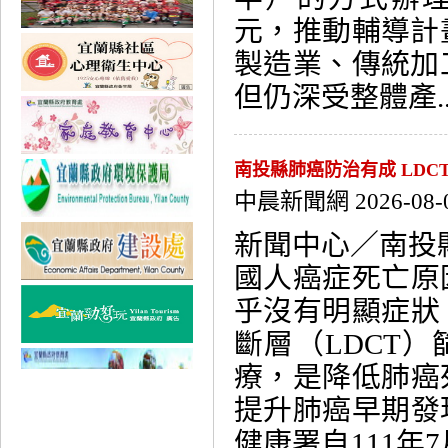
元，推動輔導計
製造業、傳統加
但仍深受整體產...
南投縣肺癌防治有成 LDC
中晨新聞網 2026-08-
新聞中心／南投
國人癌症死亡原
乎沒有明顯症狀
斷層（LDCT
療，是降低肺癌
提升肺癌早期發
健康署自111年