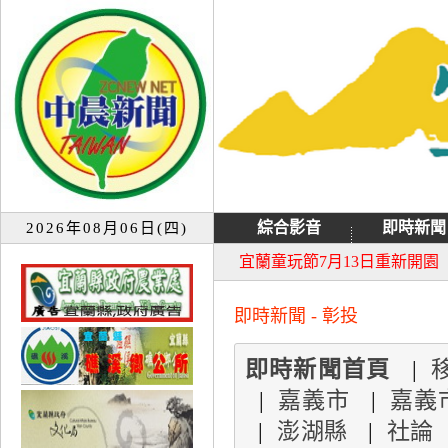
綜合影音
即時新聞
2026年08月06日(四)
大同音樂祭延期至8月9日禮
宜蘭童玩節7月13日重新開園
即時新聞 - 彰投
即時新聞首頁
|
|
嘉義市
|
嘉義
|
澎湖縣
|
社論