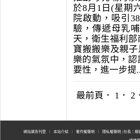
於8月1日(星期
院啟動，吸引3
驗，傳遞母乳
天，衛生福利部
寶搬搬樂及親子
樂的氣氛中，認
要性，進一步提...
最前頁
． 1．
2
網站廣告刊登
︱
本站介紹
︱
著作權聲明
︱
隱私權聲明
| 社長：楊郭