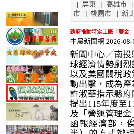
|
屏東
|
高雄市
市
|
桃園市
|
新
縣府推動特定工廠「雙金」
中晨新聞網 2026-08-
新聞中心／南
球經濟情勢劇烈
以及美國關稅政
動出擊，成為產
許淑華指示縣府
提出115年度至
及「營運管理金
函報經濟部，俟
半）的方式辦理