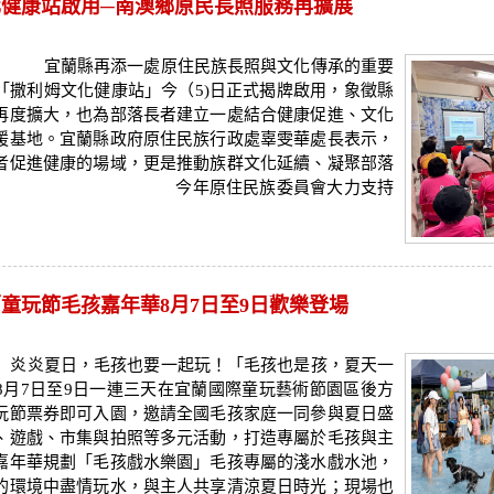
化健康站啟用─南澳鄉原民長照服務再擴展
訊 宜蘭縣再添一處原住民族長照與文化傳承的重要
「撒利姆文化健康站」今（5)日正式揭牌啟用，象徵縣
再度擴大，也為部落長者建立一處結合健康促進、文化
暖基地。宜蘭縣政府原住民族行政處辜雯華處長表示，
者促進健康的場域，更是推動族群文化延續、凝聚部落
根基。 今年原住民族委員會大力支持
童玩節毛孩嘉年華8月7日至9日歡樂登場
 炎炎夏日，毛孩也要一起玩！「毛孩也是孩，夏天一
8月7日至9日一連三天在宜蘭國際童玩藝術節園區後方
玩節票券即可入園，邀請全國毛孩家庭一同參與夏日盛
、遊戲、市集與拍照等多元活動，打造專屬於毛孩與主
嘉年華規劃「毛孩戲水樂園」毛孩專屬的淺水戲水池，
的環境中盡情玩水，與主人共享清涼夏日時光；現場也