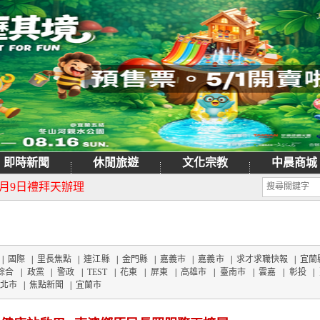
即時新聞
休閒旅遊
文化宗教
中晨商城
日重新開園
月9日禮拜天辦理
|
國際
|
里長焦點
|
連江縣
|
金門縣
|
嘉義市
|
嘉義市
|
求才求職快報
|
宜蘭
綜合
|
政黨
|
警政
|
TEST
|
花東
|
屏東
|
高雄市
|
臺南市
|
雲嘉
|
彰投
|
北市
|
焦點新聞
|
宜蘭市