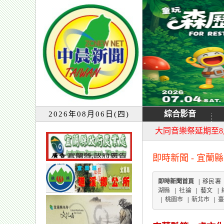
綜合影音
2026年08月06日(四)
宜蘭童玩節7月13
大同音樂祭延期至8
即時新聞 - 宜蘭縣
即時新聞首頁
|
移民署
湖縣
|
社論
|
藝文
|
|
桃園市
|
新北市
|
臺