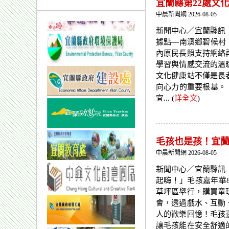
宜蘭縣第22處文
中晨新聞網 2026-08-05
新聞中心／宜蘭縣
據點—南澳鄉碧候村
內原民長照支持網絡
學習與情感交流的溫
文化健康站不僅是長
向心力的重要
宜... (
詳全文
)
毛孩也是孩！宜蘭
中晨新聞網 2026-08-05
新聞中心／宜蘭縣訊
起嗨！」毛孩嘉年華
草坪區舉行，購買童
會，透過戲水、互動
人的歡樂回憶！毛孩
讓毛孩能在安全舒適