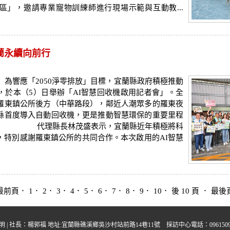
區」，邀請專業寵物訓練師進行現場示範與互動教...
宜蘭永續向前行
為響應「2050淨零排放」目標，宜蘭縣政府積極推動
，於本（5）日舉辦「AI智慧回收機啟用記者會」。全
羅東鎮公所後方（中華路段），鄰近人潮眾多的羅東夜
縣首度導入自動回收機，更是推動智慧環保的重要里程
長林茂盛表示，宜蘭縣近年積極將科
，特別感謝羅東鎮公所的共同合作。本次啟用的AI智慧
最前頁
． 1．
2
．
3
．
4
．
5
．
6
．
7
．
8
．
9
．
10
．
後 10 頁
．
最後
明
| 社長：楊郭福 地址:宜蘭縣礁溪鄉吳沙村站前路14巷11號 採訪中心電話：0961509395 中晨多