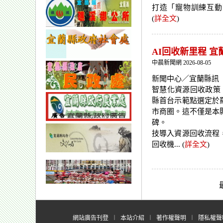
打造「寵物訓練互動
(
詳全文
)
AI回收新里程 
中晨新聞網 2026-08-05
新聞中心／宜蘭縣訊 
智慧化資源回收政策
縣首台示範點選定於
市商圈。這不僅是本
碑。 代理縣
技導入資源回收流程
回收機... (
詳全文
)
網站廣告刊登
︱
本站介紹
︱
著作權聲明
︱
隱私權聲