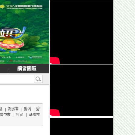
讀者園區
縣
|
海巡署
|
警消
|
澎
臺中市
|
竹苗
|
基隆市