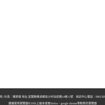
明
| 社長：楊郭福 地址:宜蘭縣礁溪鄉吳沙村站前路14巷11號 採訪中心電話：0961509395 中晨多
建議使用瀏覽器IE10以上版本或者firefox、google chrome等較新的瀏覽器