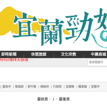
即時新聞
休閒旅遊
文化宗教
中晨商城
月9日禮拜天辦理
日重新開園
|
臺南市
|
衛福部
|
新竹縣
|
總統府
|
行政院
|
宜蘭縣
|
羅東鎮
|
宜蘭市
最前頁
． 1．
最後頁