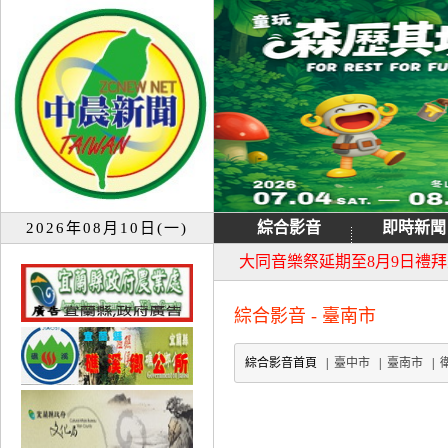
綜合影音
即時新聞
2026年08月10日(一)
宜蘭童玩節7月13日重新開園
大同音樂祭延期至8月9日禮
綜合影音 - 臺南市
綜合影音首頁 |
臺中市
|
臺南市
|